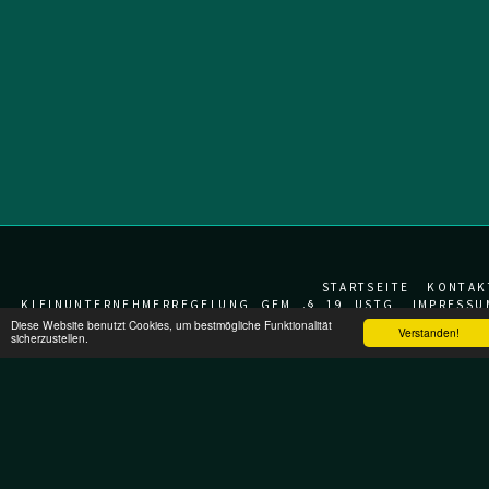
STARTSEITE
KONTAK
KLEINUNTERNEHMERREGELUNG GEM .§ 19 USTG
IMPRESSU
Diese Website benutzt Cookies, um bestmögliche Funktionalität
Verstanden!
Wild - Pens
sicherzustellen.
Copyright © 2026 Alle Rechte vorbehalten.
AGBs
|
Datenschutzbestimmungen