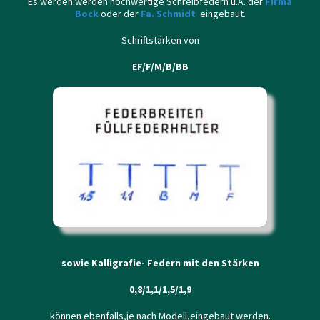
Es werden werden hochwertige Schreibfedern u.A. der
Firma
Bock
oder
der
Fa. Schmidt
eingebaut.
Schriftstärken von
EF/F/M/B/BB
sowie Kalligrafie- Federn mit den Stärken
0,8/1,1/1,5/1,9
können ebenfalls,je nach Modell,eingebaut werden.