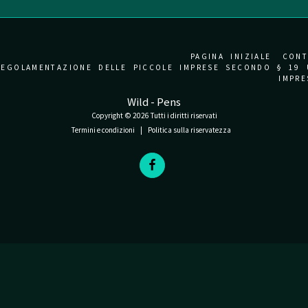
PAGINA INIZIALE
CONT
REGOLAMENTAZIONE DELLE PICCOLE IMPRESE SECONDO § 19 
IMPR
Wild - Pens
Copyright © 2026 Tutti i diritti riservati
Termini e condizioni
|
Politica sulla riservatezza